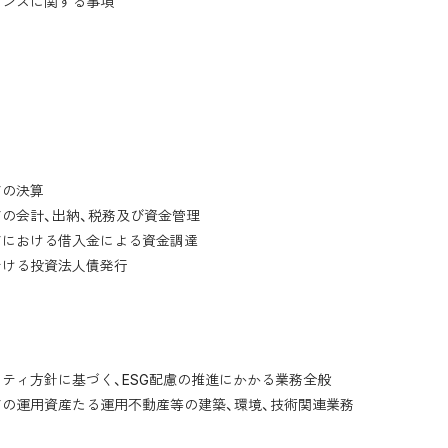
アンスに関する事項
部
ドの決算
の会計、出納、税務及び資金管理
ドにおける借入金による資金調達
おける投資法人債発行
部
ティ方針に基づく、ESG配慮の推進にかかる業務全般
の運用資産たる運用不動産等の建築、環境、技術関連業務