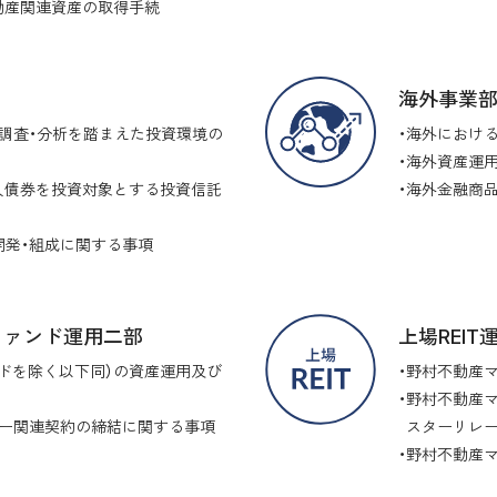
動産関連資産の取得手続
海外事業
調査・分析を踏まえた投資環境の
海外における
海外資産運用
人債券を投資対象とする投資信託
海外金融商
開発・組成に関する事項
ファンド運用二部
上場REI
ドを除く以下同）の資産運用及び
野村不動産
野村不動産マ
ャー関連契約の締結に関する事項
スターリレ
野村不動産