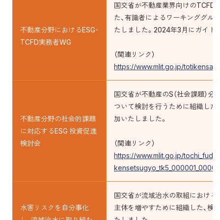
国交省が不動産業界向けのTCFD
た、有識者によるワーキンググル
不動産分野におけるESG-
たしました。2024年3月にガイ
TCFD実務者WG
（関連リンク）
https://www.mlit.go.jp/totikensa
国交省が不動産のS（社会課題）分
ついて検討を行うために組織した
不動産分野の社会的課題
加いたしました。
に対応するESG 投資促進
検討会
（関連リンク）
https://www.mlit.go.jp/tochi_fu
kensetsugyo_tk5_000001_00005.
国交省が流域治水の取組における
水害リスクを自分事化
主体を増やすために組織した、検
し、流域治水に取り組む
たしました。