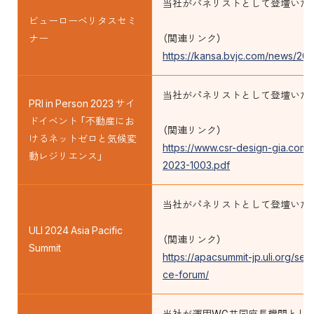
当社がパネリストとして登壇いた
ビューローベリタスセミ
ナー
（関連リンク）
https://kansa.bvjc.com/news/20
当社がパネリストとして登壇いた
PRI in Person 2023 サイ
ドイベント 「不動産にお
（関連リンク）
けるネットゼロと気候変
https://www.csr-design-gia.com/
動レジリエンス」
2023-1003.pdf
当社がパネリストとして登壇いた
ULI 2024 Asia Pacific
（関連リンク）
Summit
https://apacsummit-jp.uli.org/se
ce-forum/
当社が運用WG共同座長機関として