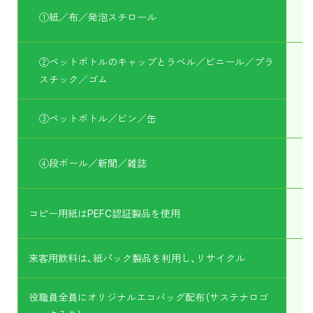
①紙／布／発泡スチロール
②ペットボトルのキャップとラベル／ビニール／プラ
スチック／ゴム
③ペットボトル／ビン／缶
④段ボール／新聞／雑誌
コピー用紙はPEFC認証製品を使用
来客用飲料は、紙パック製品を利用し、リサイクル
役職員全員にオリジナルエコバッグ配布（サステナロゴ